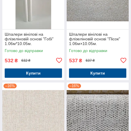
Шпалери вінілові на
Шпалери вінілові на
флізеліновій основі "Гобі"
флізеліновій основі "Пісок"
1.06м*10.05м.
1.06м×10.05м.
Готово до відправки
Готово до відправки
532
537
₴
₴
632 ₴
637 ₴
Купити
Купити
–16%
–16%