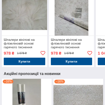
Шпалери вінілові на
Шпалери вінілові на
Шпал
флізеліновій основі
флізеліновій основі
фліз
гарячого тиснення
гарячого тиснення
гаря
1,06*10м Elegance "Ідилія"
1,06*10м Elegance "Ксанті"
1,06
978
978
1 0
₴
₴
1 078 ₴
1 078 ₴
2382-02
1311-05
"Оке
Купити
Купити
Акційні пропозиції та новинки
–16%
–16%