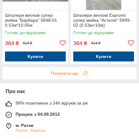
Шпалери вінілові супер
Шпалери вінілові Expromt
мийка "Барбара" 5848-01
супер мийка "Астелія" 5899-
0.53м*10.05м
02 (0.53м×10м)
Готово до відправки
Готово до відправки
364
364
₴
₴
414 ₴
414 ₴
Купити
Купити
Показати ще
Про нас
98% позитивних з 246 відгуків за рік
Працює з 04.09.2012
м. Ратне
Ратне, Україна