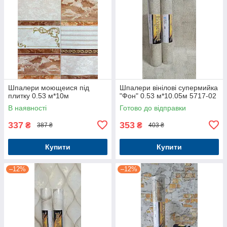
Шпалери моющеися під
Шпалери вінілові супермийка
плитку 0.53 м*10м
"Фон" 0.53 м*10.05м 5717-02
В наявності
Готово до відправки
337
353
₴
₴
387 ₴
403 ₴
Купити
Купити
–12%
–12%