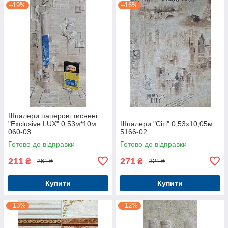
–19%
–16%
Шпалери паперові тиснені
"Exclusive LUX" 0.53м*10м.
Шпалери "Сіті" 0,53x10,05м
060-03
5166-02
Готово до відправки
Готово до відправки
211
271
₴
₴
261 ₴
321 ₴
Купити
Купити
–13%
–12%