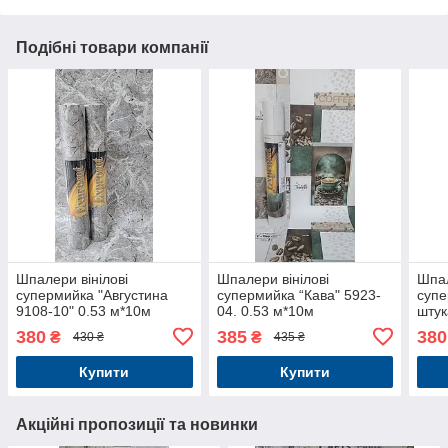
Подібні товари компанії
Шпалери вінілові
Шпалери вінілові
Шпал
супермийка "Августина
супермийка “Кава" 5923-
супе
9108-10" 0.53 м*10м
04. 0.53 м*10м
штук
"Фіт
380
385
380
₴
₴
430 ₴
435 ₴
5789
Купити
Купити
Акційні пропозиції та новинки