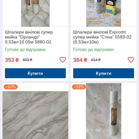
Шпалери вінілові супер
Шпалери вінілові Expromt
мийка "Орландо"
супер мийка "Стіна" 5583-02
0.53м×10.05м 5880-02
(0.53м×10м)
Готово до відправки
Готово до відправки
353
364
₴
₴
403 ₴
414 ₴
Купити
Купити
–12%
–12%