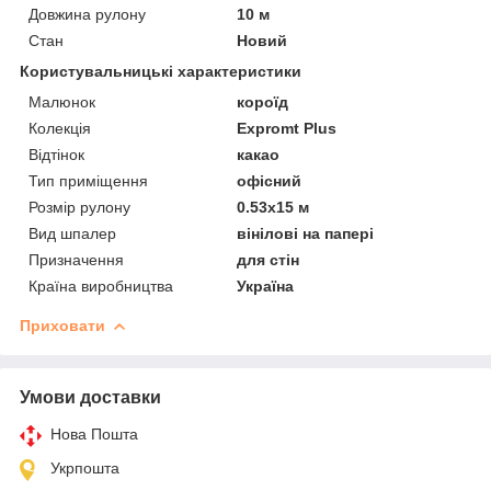
Довжина рулону
10 м
Стан
Новий
Користувальницькі характеристики
Малюнок
короїд
Колекція
Expromt Plus
Відтінок
какао
Тип приміщення
офісний
Розмір рулону
0.53х15 м
Вид шпалер
вінілові на папері
Призначення
для стін
Країна виробництва
Україна
Приховати
Умови доставки
Нова Пошта
Укрпошта