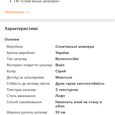
ТМ «Слов"янські шпалери» .
Приховати
Характеристики
Основні
Виробник
Слов'янські шпалери
Країна виробник
Україна
Тип шпалер
Вологостійкі
Матеріал покриття шпалер
Вініл
Колір
Сірий
Догляд за шпалерами
Миються
Стійкість до впливу світла
Дуже гарна світлостійкість
Текстура шпалер
З текстурою
Стиль виконання
Лофт
Спосіб наклеювання
Наносить клей на стену и
обои
Ширина рулону шпалер
53 см