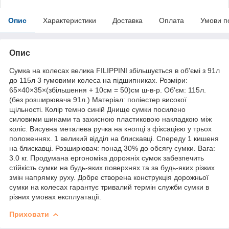
Опис
Характеристики
Доставка
Оплата
Умови п
Опис
Сумка на колесах велика FILIPPINI збільшується в об'ємі з 91л
до 115л 3 гумовими колеса на підшипниках. Розміри:
65×40×35×(збільшення + 10см = 50)см ш-в-р. Об'єм: 115л.
(без розширювача 91л.) Матеріал: поліестер високої
щільності. Колір темно синій Днище сумки посилено
силовими шинами та захисною пластиковою накладкою між
коліс. Висувна металева ручка на кнопці з фіксацією у трьох
положеннях. 1 великий відділ на блискавці. Спереду 1 кишеня
на блискавці. Розширювач: понад 30% до обсягу сумки. Вага:
3.0 кг. Продумана ергономіка дорожніх сумок забезпечить
стійкість сумки на будь-яких поверхнях та за будь-яких різких
змін напрямку руху. Добре створена конструкція дорожньої
сумки на колесах гарантує тривалий термін служби сумки в
різних умовах експлуатації.
Приховати