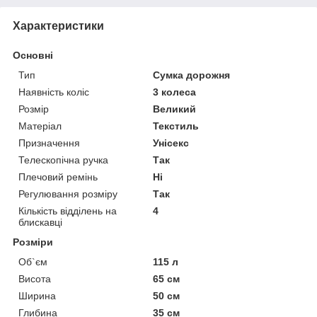
Характеристики
Основні
Тип
Сумка дорожня
Наявність коліс
3 колеса
Розмір
Великий
Матеріал
Текстиль
Призначення
Унісекс
Телескопічна ручка
Так
Плечовий ремінь
Ні
Регулювання розміру
Так
Кількість відділень на
4
блискавці
Розміри
Об`єм
115 л
Висота
65 см
Ширина
50 см
Глибина
35 см