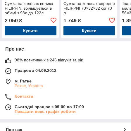
Сумка на колесах велика
Сумка на колесах середня
Ткан
FILIPPINI збільшується в
FILIPPNI 70×32×32 см 70
мала
об'ємі з 98л до 122л
л
56×3
чорний колір
2 050
1 749
1 3
₴
₴
Купити
Купити
Про нас
98% позитивних з 246 відгуків за рік
Працює з 04.09.2012
м. Ратне
Ратне, Україна
Контакти
Сьогодні працює з 09:00 до 17:00
Показати весь графік роботи
Про нас