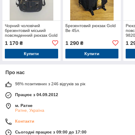
Чорний чоловічий
Брезентовий рюкзак Gold
Рюкз
брезентовий міський
Be 45л.
пов
повсякденний рюкзак Gold
982
Be 902 38л
1 170
1 290
1 2
₴
₴
Купити
Купити
Про нас
98% позитивних з 246 відгуків за рік
Працює з 04.09.2012
м. Ратне
Ратне, Україна
Контакти
Сьогодні працює з 09:00 до 17:00