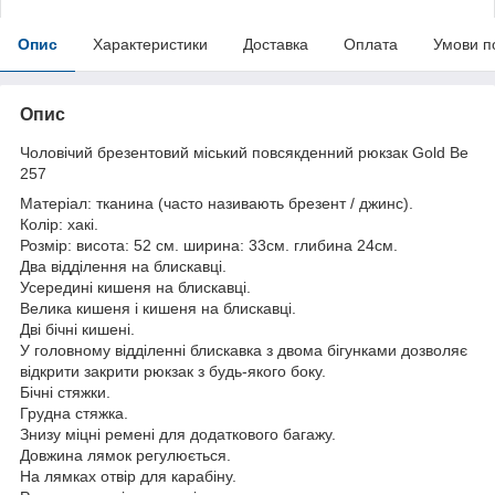
Опис
Характеристики
Доставка
Оплата
Умови п
Опис
Чоловічий брезентовий міський повсякденний рюкзак Gold Be
257
Матеріал: тканина (часто називають брезент / джинс).
Колір: хакі.
Розмір: висота: 52 см. ширина: 33см. глибина 24см.
Два відділення на блискавці.
Усередині кишеня на блискавці.
Велика кишеня і кишеня на блискавці.
Дві бічні кишені.
У головному відділенні блискавка з двома бігунками дозволяє
відкрити закрити рюкзак з будь-якого боку.
Бічні стяжки.
Грудна стяжка.
Знизу міцні ремені для додаткового багажу.
Довжина лямок регулюється.
На лямках отвір для карабіну.