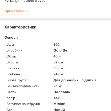
Ручка для носіння в руці.
Приховати
Характеристики
Основні
Вага
900 г
Виробник
Gold Be
Об`єм
45 л
Висота
52 см
Ширина
33 см
Глибина
24 см
Вікова група
Для дорослих і підлітків
Вантажопідйомність
25 кг
Стать
Чоловіча
Колір
Хакі
За типом конструкції
М'який
Стан
Новий