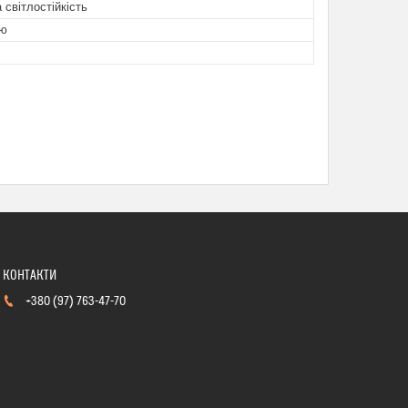
 світлостійкість
ою
+380 (97) 763-47-70