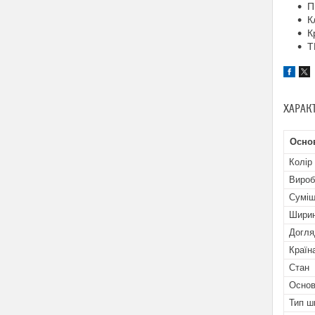
П
К
К
Т
ХАРАК
Осно
Колір
Вироб
Суміщ
Ширин
Догля
Країн
Стан
Основ
Тип ш