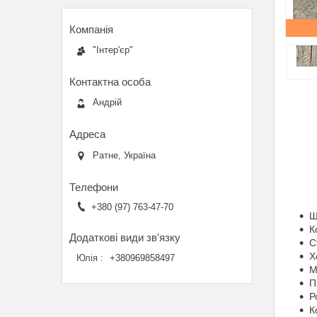
"Інтер'єр"
Андрій
Ратне, Україна
+380 (97) 763-47-70
Ш
К
С
Х
Юлія
+380969858497
М
П
Р
К