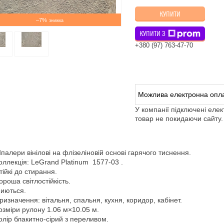
КУПИТИ
–7%
КУПИТИ З
+380 (97) 763-47-70
У компанії підключені еле
товар не покидаючи сайту.
палери вінілові на флізеліновій основі гарячого тиснення.
оллекція: LeGrand Platinum 1577-03 .
тійкі до стирання.
ороша світлостійкість.
иються.
ризначення: вітальня, спальня, кухня, коридор, кабінет.
озміри рулону 1.06 м×10.05 м.
олір блакитно-сірий з переливом.