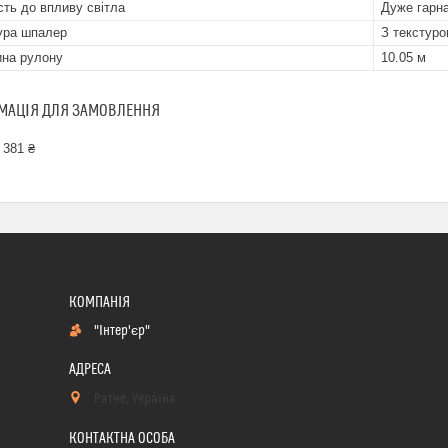
ість до впливу світла
Дуже гарна
ура шпалер
З текстур
на рулону
10.05 м
МАЦІЯ ДЛЯ ЗАМОВЛЕННЯ
 381 ₴
"Інтер'єр"
Ратне, Україна