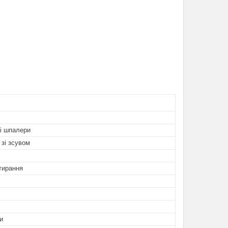
і шпалери
зі зсувом
стирання
и