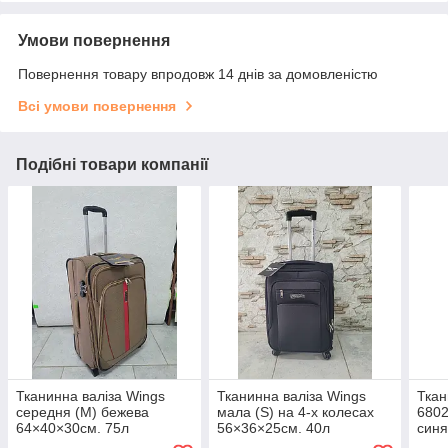
Умови повернення
Повернення товару впродовж 14 днів за домовленістю
Всі умови повернення
Подібні товари компанії
Тканинна валіза Wings
Тканинна валіза Wings
Ткан
середня (М) бежева
мала (S) на 4-х колесах
6802
64×40×30см. 75л
56×36×25см. 40л
синя