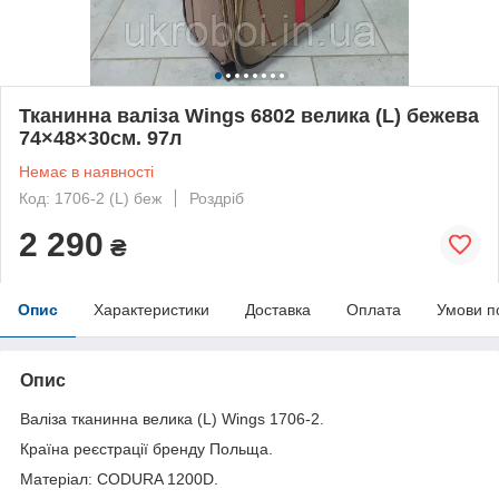
Тканинна валіза Wings 6802 велика (L) бежева
74×48×30см. 97л
Немає в наявності
Код: 1706-2 (L) беж
Роздріб
2 290
₴
Опис
Характеристики
Доставка
Оплата
Умови п
Опис
Валіза тканинна велика (L) Wings 1706-2.
Країна реєстрації бренду Польща.
Матеріал: CODURA 1200D.