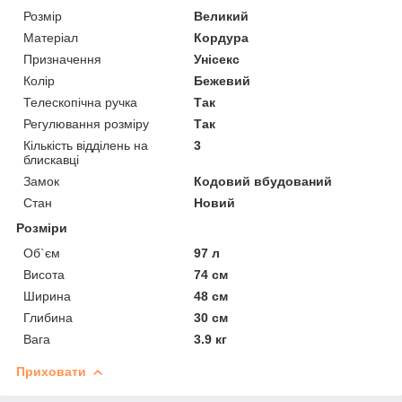
Розмір
Великий
Матеріал
Кордура
Призначення
Унісекс
Колір
Бежевий
Телескопічна ручка
Так
Регулювання розміру
Так
Кількість відділень на
3
блискавці
Замок
Кодовий вбудований
Стан
Новий
Розміри
Об`єм
97 л
Висота
74 см
Ширина
48 см
Глибина
30 см
Вага
3.9 кг
Приховати