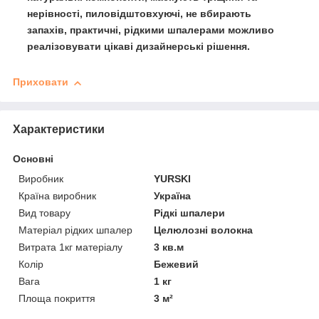
нерівності, пиловідштовхуючі, не вбирають
запахів, практичні, рідкими шпалерами можливо
реалізовувати цікаві дизайнерські рішення.
Приховати
Характеристики
Основні
Виробник
YURSKI
Країна виробник
Україна
Вид товару
Рідкі шпалери
Матеріал рідких шпалер
Целюлозні волокна
Витрата 1кг матеріалу
3 кв.м
Колір
Бежевий
Вага
1 кг
Площа покриття
3 м²