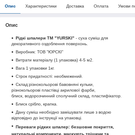
Опис
Характеристики
Доставка
Оплата
Умови п
Опис
Рідкі шпалери ТМ "YURSKI"
- суха суміш для
декоративного оздоблення поверхонь.
Виробник: ТОВ "ЮРСКІ"
Витрати матеріалу (1 упаковка) 4-5 м2.
Вага 1 упаковки 1кг.
Строк придатності: необмежений.
Склад:різнокольорові бавовняні кульки,
різнокольорові пластівці акрилової фарби,
блиск, водорозчинний сполучний склад, пластифікатор.
Блиск срібло, крапка.
Дану суміш необхідно замішувати лише з водою
відповідно до інструкції на упаковці.
Переваги рідких шпалер
: безшовне покриття,
натуральні компоненти, маскують тріщини та