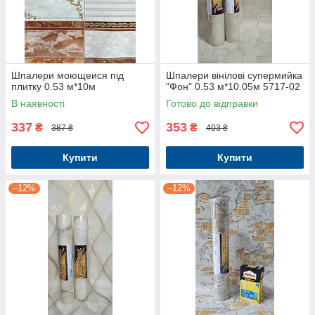
Шпалери моющеися під
Шпалери вінілові супермийка
плитку 0.53 м*10м
"Фон" 0.53 м*10.05м 5717-02
В наявності
Готово до відправки
337
353
₴
₴
387 ₴
403 ₴
Купити
Купити
–12%
–12%