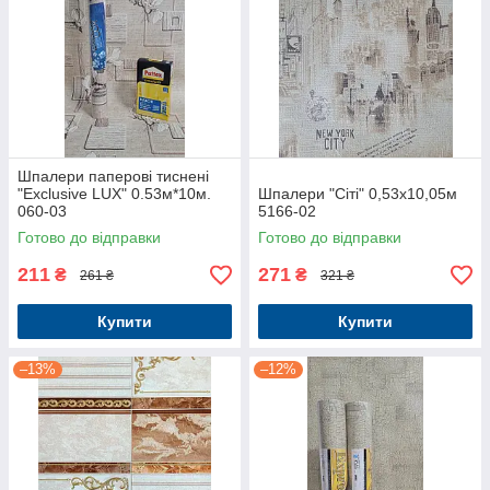
Шпалери паперові тиснені
"Exclusive LUX" 0.53м*10м.
Шпалери "Сіті" 0,53x10,05м
060-03
5166-02
Готово до відправки
Готово до відправки
211
271
₴
₴
261 ₴
321 ₴
Купити
Купити
–13%
–12%