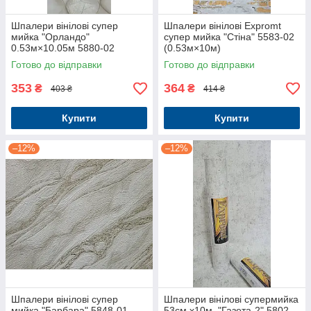
Шпалери вінілові супер
Шпалери вінілові Expromt
мийка "Орландо"
супер мийка "Стіна" 5583-02
0.53м×10.05м 5880-02
(0.53м×10м)
Готово до відправки
Готово до відправки
353
364
₴
₴
403 ₴
414 ₴
Купити
Купити
–12%
–12%
Шпалери вінілові супер
Шпалери вінілові супермийка
мийка "Барбара" 5848-01
53см.х10м. "Газета-2" 5802-