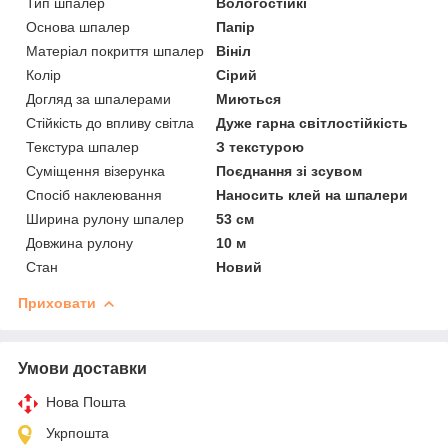
Тип шпалер
Вологостійкі
Основа шпалер
Папір
Матеріал покриття шпалер
Вініл
Колір
Сірий
Догляд за шпалерами
Миються
Стійкість до впливу світла
Дуже гарна світлостійкість
Текстура шпалер
З текстурою
Суміщення візерунка
Поєднання зі зсувом
Спосіб наклеювання
Наносить клей на шпалери
Ширина рулону шпалер
53 см
Довжина рулону
10 м
Стан
Новий
Приховати
Умови доставки
Нова Пошта
Укрпошта