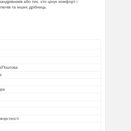
ндрівників або тих, хто цінує комфорт і
лючів та інших дрібниць.
р/Поштова
а
іра
жорсткості