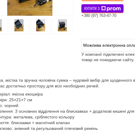
КУПИТИ З
+380 (97) 763-47-70
У компанії підключені еле
товар не покидаючи сайту.
а, містка та зручна чоловіча сумка – чудовий вибір для щоденного 
ас достатньо простору для всіх необхідних речей.
ріал: якісна екошкіра
іри: 25×21×7 см
р: чорний
ілення: 3 основних відділення на блискавках + додаткові кишені для
ітура: металева, сріблястого кольору
иття: блискавки + магнітний клапан
тково: знімний та регульований плечовий ремінь