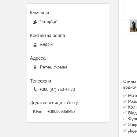
"Інтер'єр"
Андрій
Ратне, Україна
Стильн
водноч
+380 (97) 763-47-70
✅ Мате
✅ Розм
✅ Колі
Юлія
+380969858497
✅ Відд
✅ Фурн
✅ Закр
✅ Дода