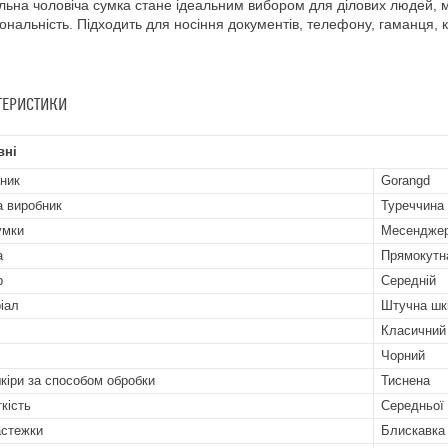
льна чоловіча сумка стане ідеальним вибором для ділових людей, ма
ональність. Підходить для носіння документів, телефону, гаманця, к
ТЕРИСТИКИ
вні
ник
Gorangd
а виробник
Туреччина
умки
Месендже
а
Прямокутн
р
Середній
іал
Штучна шк
Класичний
Чорний
кіри за способом обробки
Тиснена
кість
Середньої 
астежки
Блискавка