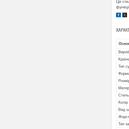
Ця сти
функці
ХАРАК
Осно
Вироб
Країн
Тип с
Форм
Розмі
Матер
Стиль
Колір
Вид ш
Жорст
Тип з