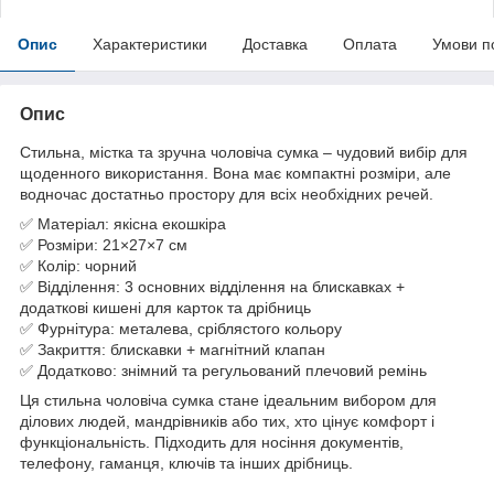
Опис
Характеристики
Доставка
Оплата
Умови п
Опис
Стильна, містка та зручна чоловіча сумка – чудовий вибір для
щоденного використання. Вона має компактні розміри, але
водночас достатньо простору для всіх необхідних речей.
✅ Матеріал: якісна екошкіра
✅ Розміри: 21×27×7 см
✅ Колір: чорний
✅ Відділення: 3 основних відділення на блискавках +
додаткові кишені для карток та дрібниць
✅ Фурнітура: металева, сріблястого кольору
✅ Закриття: блискавки + магнітний клапан
✅ Додатково: знімний та регульований плечовий ремінь
Ця стильна чоловіча сумка стане ідеальним вибором для
ділових людей, мандрівників або тих, хто цінує комфорт і
функціональність. Підходить для носіння документів,
телефону, гаманця, ключів та інших дрібниць.