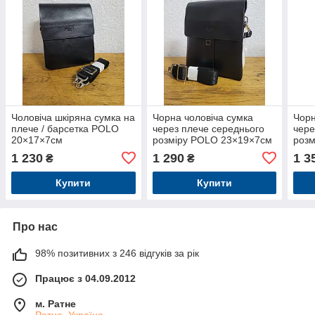
Чоловіча шкіряна сумка на
Чорна чоловіча сумка
Чорн
плече / барсетка POLO
через плече середнього
чере
20×17×7см
розміру POLO 23×19×7см
роз
1 230
1 290
1 3
₴
₴
Купити
Купити
Про нас
98% позитивних з 246 відгуків за рік
Працює з 04.09.2012
м. Ратне
Ратне, Україна