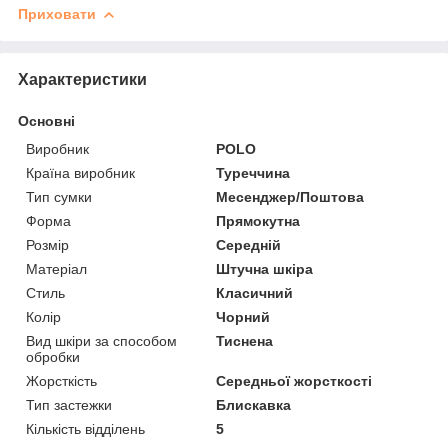
Приховати
Характеристики
Основні
Виробник
POLO
Країна виробник
Туреччина
Тип сумки
Месенджер/Поштова
Форма
Прямокутна
Розмір
Середній
Матеріал
Штучна шкіра
Стиль
Класичний
Колір
Чорний
Вид шкіри за способом
Тиснена
обробки
Жорсткість
Середньої жорсткості
Тип застежки
Блискавка
Кількість відділень
5