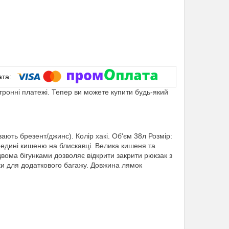
ктронні платежі. Тепер ви можете купити будь-який
ають брезент/джинс). Колір хакі. Об'єм 38л Розмір:
ередині кишеню на блискавці. Велика кишеня та
 двома бігунками дозволяє відкрити закрити рюкзак з
ски для додаткового багажу. Довжина лямок