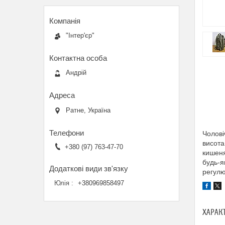
"Інтер'єр"
Андрій
Ратне, Україна
Чолові
висота
+380 (97) 763-47-70
кишеня
будь-я
регулю
Юлія
+380969858497
ХАРАК