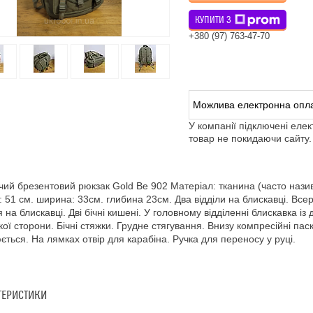
КУПИТИ З
+380 (97) 763-47-70
У компанії підключені еле
товар не покидаючи сайту.
чий брезентовий рюкзак Gold Be 902 Матеріал: тканина (часто назив
: 51 см. ширина: 33см. глибина 23см. Два відділи на блискавці. Вс
 на блискавці. Дві бічні кишені. У головному відділенні блискавка із
кої сторони. Бічні стяжки. Грудне стягування. Внизу компресійні па
ється. На лямках отвір для карабіна. Ручка для переносу у руці.
ТЕРИСТИКИ