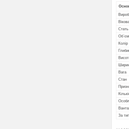
Осно
Вироб
Віков
Стать
Об`єм
Колір
Глиби
Висот
Шири
Вага
Стан
Призн
Кільк
Особл
Ванта
За ти