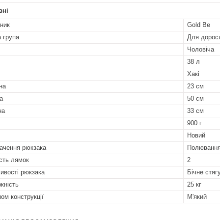
вні
ник
Gold Be
а група
Для доросл
Чоловіча
38 л
Хакі
на
23 см
а
50 см
на
33 см
900 г
Новий
ачення рюкзака
Полювання
ість лямок
2
ивості рюкзака
Бічне стяг
жність
25 кг
пом конструкції
М'який