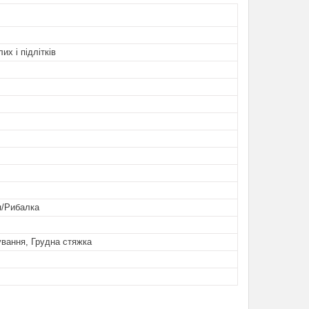
их і підлітків
/Рибалка
ування, Грудна стяжка