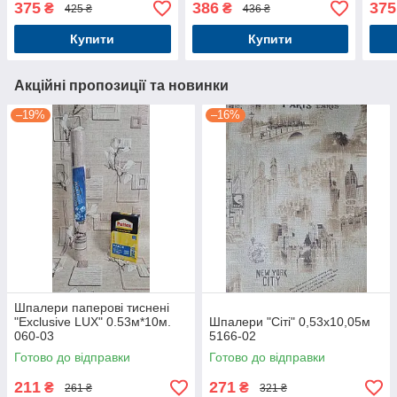
375
386
375
₴
₴
425 ₴
436 ₴
Купити
Купити
Акційні пропозиції та новинки
–19%
–16%
Шпалери паперові тиснені
"Exclusive LUX" 0.53м*10м.
Шпалери "Сіті" 0,53x10,05м
060-03
5166-02
Готово до відправки
Готово до відправки
211
271
₴
₴
261 ₴
321 ₴