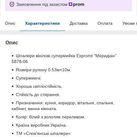
Замовлення під захистом
Опис
Характеристики
Доставка
Оплата
Умови 
Опис
Шпалери вінілові супермийка Expromt "Меридіан"
5878-06
Розміри рулону 0.53м×10м.
Супермиючі.
Хороша світлостійкість.
Стійкість до стирання.
Призначення: кухня, коридор, вітальня, спальня,
кабінет, ванна кімната.
Колір: білий з золотим переливом.
Країна виробник Україна.
ТМ «Слов'янські шпалери»