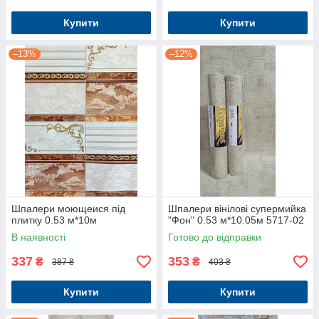
Купити
Купити
–13%
–12%
Шпалери моющеися під
Шпалери вінілові супермийка
плитку 0.53 м*10м
"Фон" 0.53 м*10.05м 5717-02
В наявності
Готово до відправки
337
353
₴
₴
387 ₴
403 ₴
Купити
Купити