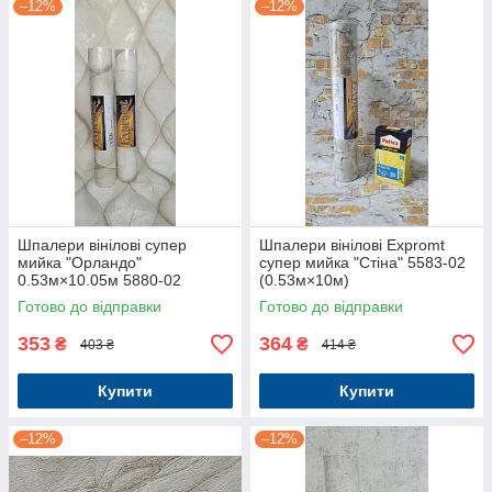
–12%
–12%
Шпалери вінілові супер
Шпалери вінілові Expromt
мийка "Орландо"
супер мийка "Стіна" 5583-02
0.53м×10.05м 5880-02
(0.53м×10м)
Готово до відправки
Готово до відправки
353
364
₴
₴
403 ₴
414 ₴
Купити
Купити
–12%
–12%