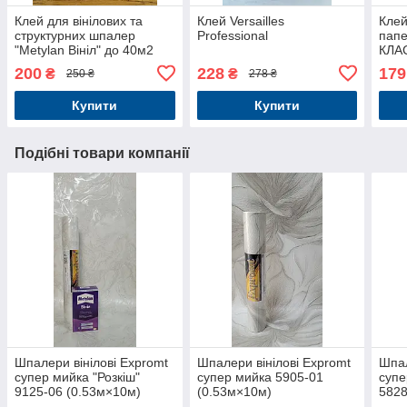
Клей для вінілових та
Клей Versailles
Клей
структурних шпалер
Professional
папе
"Metylan Вініл" до 40м2
КЛАС
200
228
179
₴
₴
250 ₴
278 ₴
Купити
Купити
Подібні товари компанії
Шпалери вінілові Expromt
Шпалери вінілові Expromt
Шпал
супер мийка "Розкіш"
супер мийка 5905-01
супе
9125-06 (0.53м×10м)
(0.53м×10м)
5828