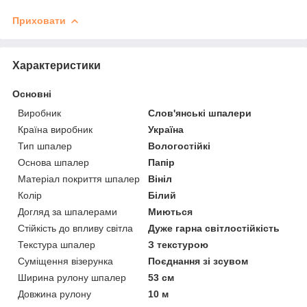
Приховати
Характеристики
Основні
Виробник
Слов'янські шпалери
Країна виробник
Україна
Тип шпалер
Вологостійкі
Основа шпалер
Папір
Матеріал покриття шпалер
Вініл
Колір
Білий
Догляд за шпалерами
Миються
Стійкість до впливу світла
Дуже гарна світлостійкість
Текстура шпалер
З текстурою
Суміщення візерунка
Поєднання зі зсувом
Ширина рулону шпалер
53 см
Довжина рулону
10 м