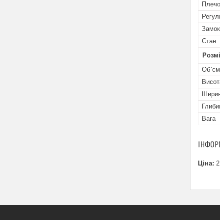
Плечо
Регул
Замок
Стан
Розм
Об`єм
Висот
Шири
Глиби
Вага
ІНФОР
Ціна:
2