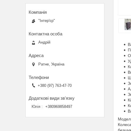
"Інтер'єр"
Андрій
В
П
О
У
Ратне, Україна
К
В
Ш
З
+380 (97) 763-47-70
А
З
К
К
Юлія
+380969858497
В
Модель
Колеса
безшум