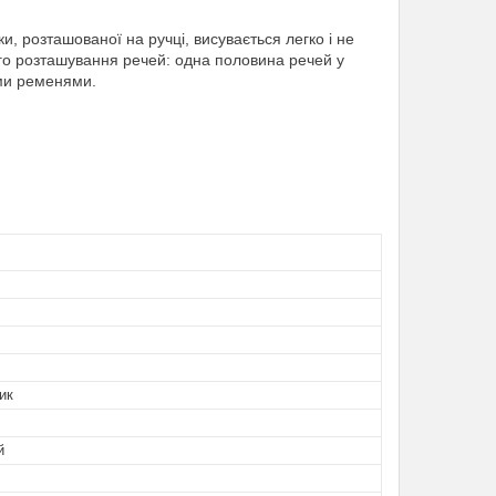
, розташованої на ручці, висувається легко і не
ого розташування речей: одна половина речей у
ими ременями.
ик
й