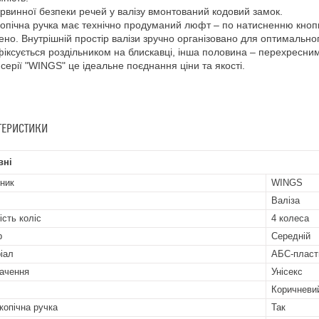
рвинної безпеки речей у валізу вмонтований кодовий замок.
опічна ручка має технічно продуманий люфт – по натисненню кнопки
но. Внутрішній простір валізи зручно організовано для оптимальн
 фіксується роздільником на блискавці, інша половина – перехресн
 серії "WINGS" це ідеальне поєднання ціни та якості.
ТЕРИСТИКИ
вні
ник
WINGS
Валіза
ість коліс
4 колеса
р
Середній
іал
АБС-пласт
ачення
Унісекс
Коричневи
копічна ручка
Так