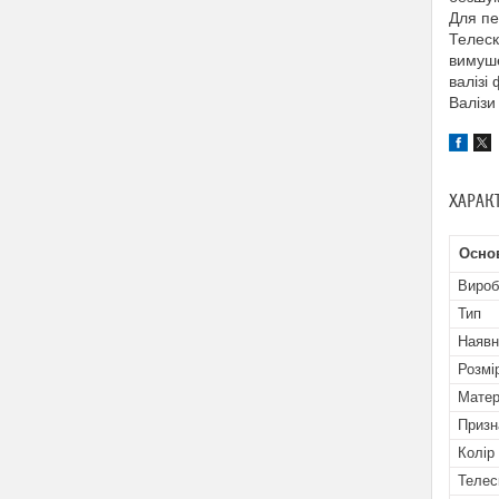
Для пе
Телеск
вимуше
валізі
Валізи
ХАРАК
Осно
Вироб
Тип
Наявн
Розмі
Матер
Призн
Колір
Телес