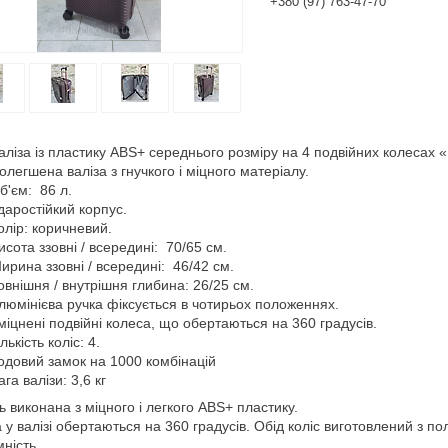
+380 (97) 763-47-70
аліза із пластику ABS+ середнього розміру на 4 подвійних колеса
олегшена валіза з гнучкого і міцного матеріалу.
б'єм: 86 л.
даростійкий корпус.
олір: коричневий.
исота ззовні / всередині: 70/65 см.
ирина ззовні / всередині: 46/42 см.
овнішня / внутрішня глибина: 26/25 см.
люмінієва ручка фіксується в чотирьох положеннях.
міцнені подвійні колеса, що обертаються на 360 градусів.
ількість коліс: 4.
одовий замок на 1000 комбінацій
ага валізи: 3,6 кг
 виконана з міцного і легкого ABS+ пластику.
 у валізі обертаються на 360 градусів. Обід коліс виготовлений з пол
ність.