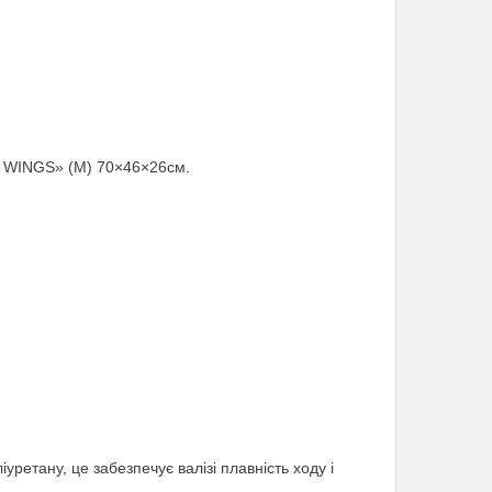
х « WINGS» (M) 70×46×26см.
іуретану, це забезпечує валізі плавність ходу і