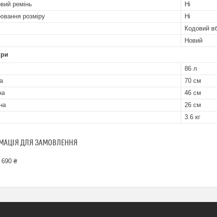
вий ремінь
Ні
ювання розміру
Ні
Кодовий в
Новий
іри
86 л
а
70 см
на
46 см
на
26 см
3.6 кг
МАЦІЯ ДЛЯ ЗАМОВЛЕННЯ
 690 ₴