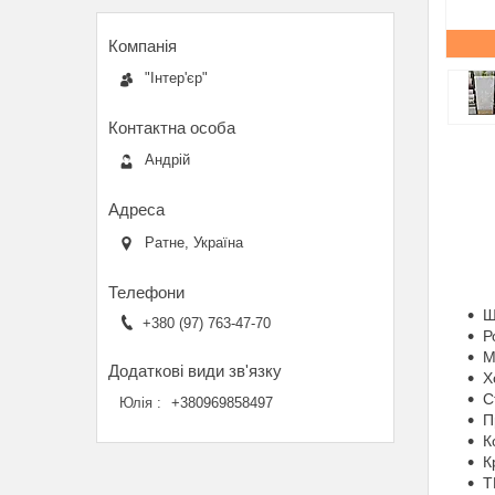
"Інтер'єр"
Андрій
Ратне, Україна
Ш
+380 (97) 763-47-70
Р
М
Х
С
Юлія
+380969858497
П
К
К
Т