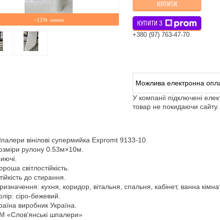
КУПИТИ
–11%
КУПИТИ З
+380 (97) 763-47-70
У компанії підключені еле
товар не покидаючи сайту.
палери вінілові супермийка Expromt 9133-10.
озміри рулону 0.53м×10м.
иючі.
ороша світлостійкість.
тійкість до стирання.
ризначення: кухня, коридор, вітальня, спальня, кабінет, ванна кімна
олір: сіро-бежевий.
раїна виробник Україна.
М «Слов'янські шпалери»