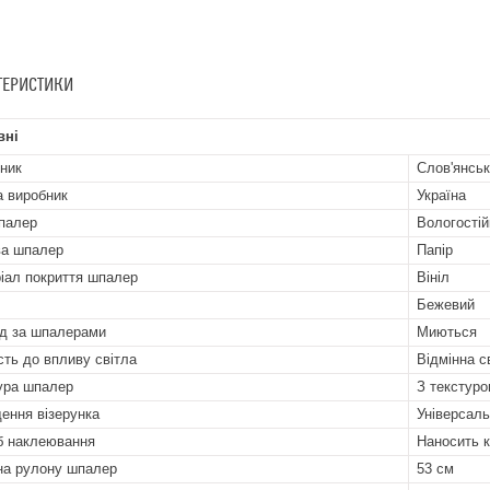
ТЕРИСТИКИ
вні
ник
Слов'янськ
а виробник
Україна
палер
Вологостій
а шпалер
Папір
іал покриття шпалер
Вініл
Бежевий
д за шпалерами
Миються
ість до впливу світла
Відмінна с
ура шпалер
З текстур
ення візерунка
Універсаль
б наклеювання
Наносить к
а рулону шпалер
53 см