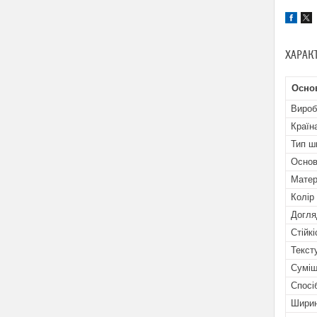
ХАРАК
Осно
Вироб
Країн
Тип ш
Основ
Матер
Колір
Догля
Стійк
Текст
Суміщ
Спосі
Ширин