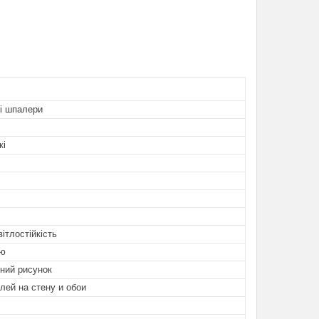
і шпалери
кі
вітлостійкість
ою
ний рисунок
лей на стену и обои