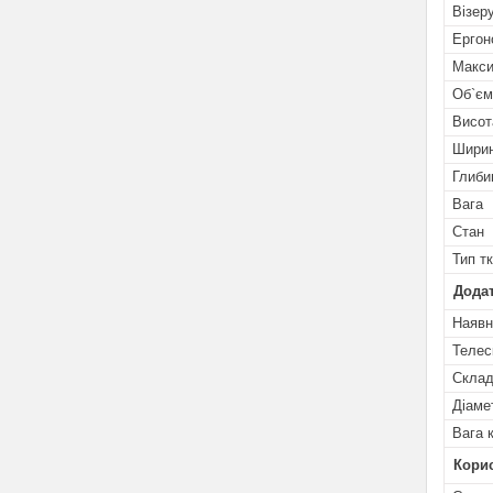
Візеру
Ергон
Макси
Об`єм
Висот
Шири
Глиби
Вага
Стан
Тип т
Додат
Наявн
Телес
Склад
Діаме
Вага 
Кори