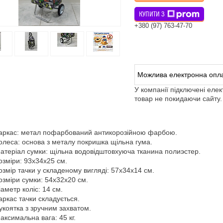
КУПИТИ З
+380 (97) 763-47-70
У компанії підключені еле
товар не покидаючи сайту.
аркас: метал пофарбований антикорозійною фарбою.
олеса: основа з металу покришка щільна гума.
атеріал сумки: щільна водовідштовхуюча тканина полиэстер.
озміри: 93х34х25 см.
озмір тачки у складеному вигляді: 57х34х14 см.
озміри сумки: 54х32х20 см.
іаметр коліс: 14 см.
аркас тачки складується.
укоятка з зручним захватом.
аксимальна вага: 45 кг.