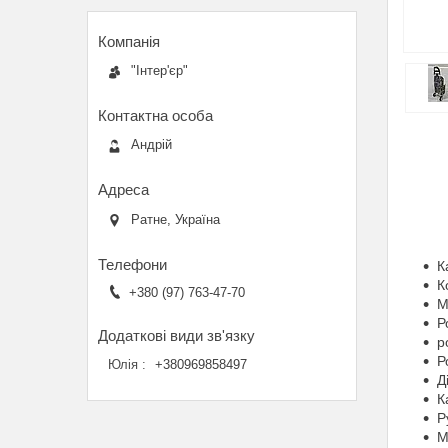
"Інтер'єр"
Андрій
Ратне, Україна
К
К
+380 (97) 763-47-70
М
Р
р
Р
Юлія
+380969858497
Д
К
Р
М