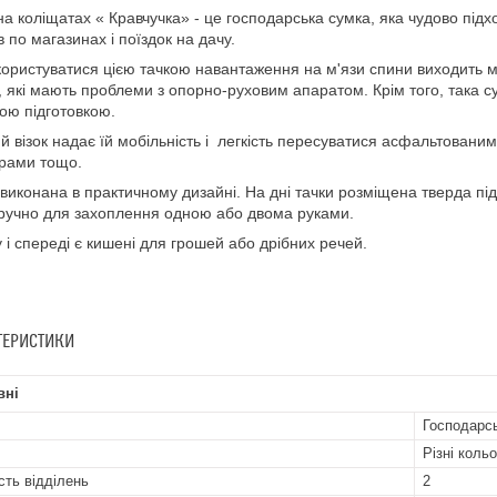
на коліщатах « Кравчучка» - це господарська сумка, яка чудово підх
в по магазинах і поїздок на дачу.
ористуватися цією тачкою навантаження на м'язи спини виходить мін
 які мають проблеми з опорно-руховим апаратом. Крім того, така 
ою підготовкою.
й візок надає їй мобільність і легкість пересуватися асфальтован
рами тощо.
виконана в практичному дизайні. На дні тачки розміщена тверда пі
ручно для захоплення одною або двома руками.
 і спереді є кишені для грошей або дрібних речей.
ТЕРИСТИКИ
вні
Господарсь
Різні коль
сть відділень
2