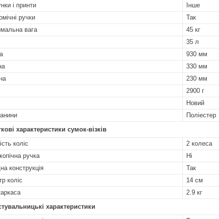
нки і принти
Інше
омічні ручки
Так
мальна вага
45 кг
35 л
а
930 мм
на
330 мм
на
230 мм
2900 г
Новий
канини
Поліестер
кові характеристики сумок-візків
ість коліс
2 колеса
копічна ручка
Ні
на конструкція
Так
тр коліс
14 см
каркаса
2.9 кг
стувальницькі характеристики