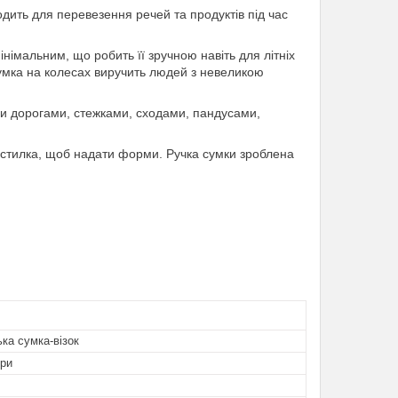
одить для перевезення речей та продуктів під час
імальним, що робить її зручною навіть для літніх
сумка на колесах виручить людей з невеликою
ими дорогами, стежками, сходами, пандусами,
дстилка, щоб надати форми. Ручка сумки зроблена
ка сумка-візок
ори