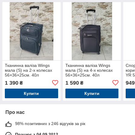
Тканинна валіза Wings
Тканинна валіза Wings
Спор
мала (S) на 2-х колесах
мала (S) на 4-х колесах
кор
56×36×25см. 40л
56×36×25см. 40л
YR 5
1 390
1 590
949
₴
₴
Купити
Купити
Про нас
98% позитивних з 246 відгуків за рік
Працює з 04.09.2012