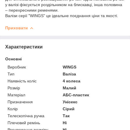
у валізі фіксується роздільником на блискавці, інша половина
– перехресними ременями.
Валізи серії "WINGS" це ідеальне поєднання ціни та якості.
Приховати
Характеристики
Основні
Виробник
WINGS
Тип
Валіза
Наявність коліс
4 колеса
Розмір
Малий
Матеріал
АБС-пластик
Призначення
Унісекс
Колір
Сірий
Телескопічна ручка
Так
Плечовий ремінь
Ні
Регулювання розміру
Ні