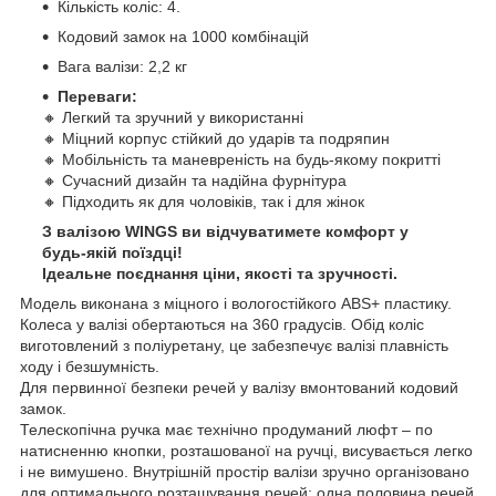
Кількість коліс: 4.
Кодовий замок на 1000 комбінацій
Вага валізи: 2,2 кг
Переваги:
🔸 Легкий та зручний у використанні
🔸 Міцний корпус стійкий до ударів та подряпин
🔸 Мобільність та маневреність на будь-якому покритті
🔸 Сучасний дизайн та надійна фурнітура
🔸 Підходить як для чоловіків, так і для жінок
З валізою WINGS ви відчуватимете комфорт у
будь-якій поїздці!
Ідеальне поєднання ціни, якості та зручності.
Модель виконана з міцного і вологостійкого ABS+ пластику.
Колеса у валізі обертаються на 360 градусів. Обід коліс
виготовлений з поліуретану, це забезпечує валізі плавність
ходу і безшумність.
Для первинної безпеки речей у валізу вмонтований кодовий
замок.
Телескопічна ручка має технічно продуманий люфт – по
натисненню кнопки, розташованої на ручці, висувається легко
і не вимушено. Внутрішній простір валізи зручно організовано
для оптимального розташування речей: одна половина речей