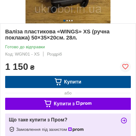
Валіза пластикова «WINGS» XS (ручна
поклажа) 50×35×20см. 28л.
Готово до відправки
Код: WGN01 - XS
Роздріб
1 150
₴
Купити
або
Купити з
Що таке купити з Пром?
Замовлення під захистом