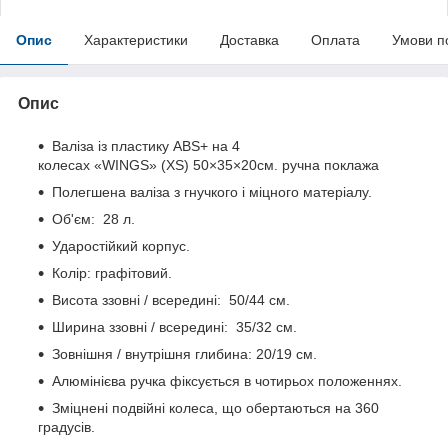
Опис
Характеристики
Доставка
Оплата
Умови п
Опис
Валіза із пластику ABS+ на 4
колесах «WINGS» (XS) 50×35×20см. ручна поклажа
Полегшена валіза з гнучкого і міцного матеріалу.
Об'єм: 28 л.
Ударостійкий корпус.
Колір: графітовий.
Висота ззовні / всередині: 50/44 см.
Ширина ззовні / всередині: 35/32 см.
Зовнішня / внутрішня глибина: 20/19 см.
Алюмінієва ручка фіксується в чотирьох положеннях.
Зміцнені подвійні колеса, що обертаються на 360
градусів.